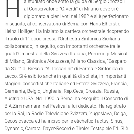
H
a studiato oboe sotto la guida di Sergio Crozzoli
al Conservatorio “G.Verdi” di Milano dove si è
diplomato a pieni voti nel 1982 e si è perfezionato,
in seguito, al conservatorio di Berna con Hans Elhorst e
Heinz Holliger. Ha iniziato la carriera orchestrale ricoprendo
il ruolo di 1° oboe presso l’Orchestra Sinfonica Siciliana
collaborando, in seguito, con importanti orchestre tra le
quali l’Orchestra della Svizzera Italiana, Pomeriggi Musicali
di Milano, Sinfonica Abruzzese, Milano Classica, “Gasparo
da Salò” di Brescia, “A.Toscanini” di Parma e Sinfonica di
Lecco. Si è esibito anche in qualità di solista, in importanti
stagioni concertistiche Italiane ed Estere: Svizzera, Francia,
Germania, Belgio, Ungheria, Rep.Ceca, Croazia, Russia,
Austria e USA. Nel 1990, a Berna, ha eseguito il Concerto di
B.A.Zimmermann nel Festival a lui dedicato. Ha registrato
per la Rai, la Radio Televisione Svizzera, Yugoslava, Belga,
Cecoslovacca ed ha inciso per le etichette: Tactus, Sirius,
Dynamic, Carrara, Bayer-Record e Tiroler Festspiele Erl. Si è