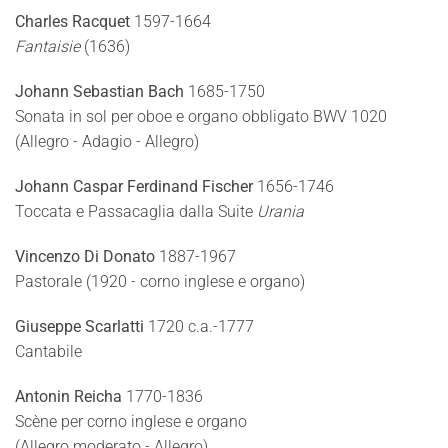
Charles Racquet
1597-1664
Fantaisie
(1636)
Johann Sebastian Bach
1685-1750
Sonata in sol per oboe e organo obbligato BWV 1020
(Allegro - Adagio - Allegro)
Johann Caspar Ferdinand Fischer
1656-1746
Toccata e Passacaglia dalla Suite
Urania
Vincenzo Di Donato
1887-1967
Pastorale (1920 - corno inglese e organo)
Giuseppe Scarlatti
1720 c.a.-1777
Cantabile
Antonin Reicha
1770-1836
Scène per corno inglese e organo
(Allegro moderato - Allegro)