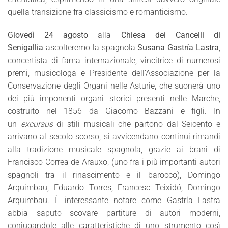
quella transizione fra classicismo e romanticismo.
Giovedì 24 agosto
alla
Chiesa dei Cancelli di
Senigallia
ascolteremo la spagnola
Susana Gastría Lastra
,
concertista di fama internazionale, vincitrice di numerosi
premi, musicologa e Presidente dell’Associazione per la
Conservazione degli Organi nelle Asturie, che suonerà uno
dei più imponenti organi storici presenti nelle Marche,
costruito nel 1856 da Giacomo Bazzani e figli. In
un
excursus
di stili musicali che partono dal Seicento e
arrivano al secolo scorso, si avvicendano continui rimandi
alla tradizione musicale spagnola, grazie ai brani di
Francisco Correa de Arauxo, (uno fra i più importanti autori
spagnoli tra il rinascimento e il barocco), Domingo
Arquimbau, Eduardo Torres, Francesc Teixidó, Domingo
Arquimbau. È interessante notare come Gastría Lastra
abbia saputo scovare partiture di autori moderni,
coniugandole alle caratteristiche di uno strumento così