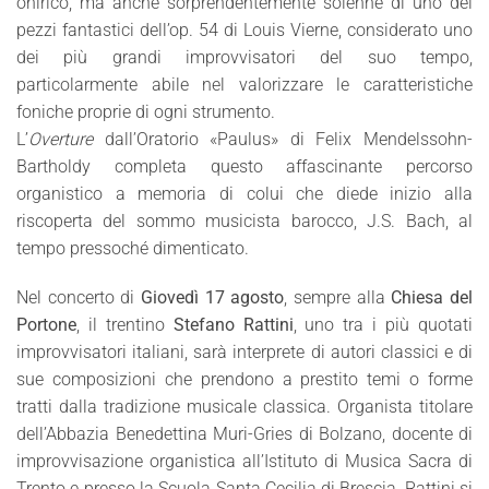
onirico, ma anche sorprendentemente solenne di uno dei
pezzi fantastici dell’op. 54 di Louis Vierne, considerato uno
dei più grandi improvvisatori del suo tempo,
particolarmente abile nel valorizzare le caratteristiche
foniche proprie di ogni strumento.
L’
Overture
dall’Oratorio «Paulus» di Felix Mendelssohn-
Bartholdy completa questo affascinante percorso
organistico a memoria di colui che diede inizio alla
riscoperta del sommo musicista barocco, J.S. Bach, al
tempo pressoché dimenticato.
Nel concerto di
Giovedì 17 agosto
, sempre alla
Chiesa del
Portone
, il trentino
Stefano Rattini
, uno tra i più quotati
improvvisatori italiani, sarà interprete di autori classici e di
sue composizioni che prendono a prestito temi o forme
tratti dalla tradizione musicale classica. Organista titolare
dell’Abbazia Benedettina Muri-Gries di Bolzano, docente di
improvvisazione organistica all’Istituto di Musica Sacra di
Trento e presso la Scuola Santa Cecilia di Brescia, Rattini si