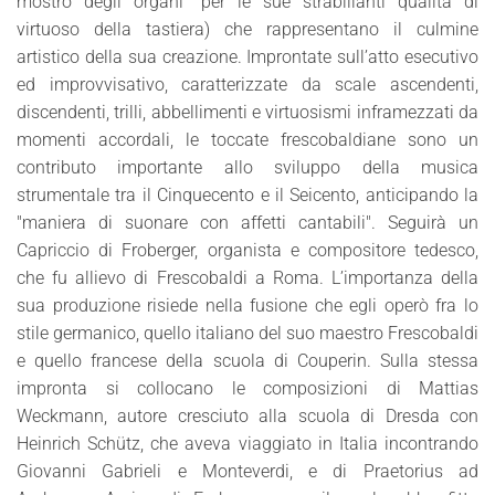
mostro degli organi” per le sue strabilianti qualità di
virtuoso della tastiera) che rappresentano il culmine
artistico della sua creazione. Improntate sull’atto esecutivo
ed improvvisativo, caratterizzate da scale ascendenti,
discendenti, trilli, abbellimenti e virtuosismi inframezzati da
momenti accordali, le toccate frescobaldiane sono un
contributo importante allo sviluppo della musica
strumentale tra il Cinquecento e il Seicento, anticipando la
"maniera di suonare con affetti cantabili". Seguirà un
Capriccio di Froberger, organista e compositore tedesco,
che fu allievo di Frescobaldi a Roma. L’importanza della
sua produzione risiede nella fusione che egli operò fra lo
stile germanico, quello italiano del suo maestro Frescobaldi
e quello francese della scuola di Couperin. Sulla stessa
impronta si collocano le composizioni di Mattias
Weckmann, autore cresciuto alla scuola di Dresda con
Heinrich Schütz, che aveva viaggiato in Italia incontrando
Giovanni Gabrieli e Monteverdi, e di Praetorius ad