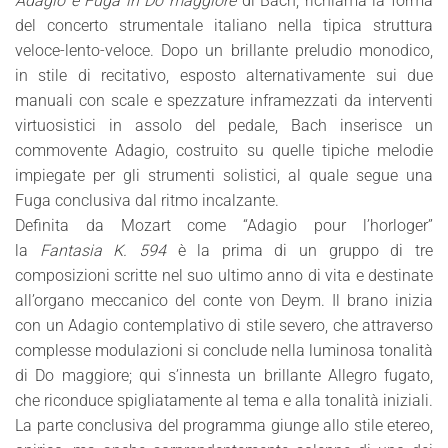
Adagio e Fuga in Do maggiore
di Bach, richiama la forma
del concerto strumentale italiano nella tipica struttura
veloce-lento-veloce. Dopo un brillante preludio monodico,
in stile di recitativo, esposto alternativamente sui due
manuali con scale e spezzature inframezzati da interventi
virtuosistici in assolo del pedale, Bach inserisce un
commovente Adagio, costruito su quelle tipiche melodie
impiegate per gli strumenti solistici, al quale segue una
Fuga conclusiva dal ritmo incalzante.
Definita da Mozart come “Adagio pour l’horloger”
la
Fantasia K. 594
è la prima di un gruppo di tre
composizioni scritte nel suo ultimo anno di vita e destinate
all’organo meccanico del conte von Deym. Il brano inizia
con un Adagio contemplativo di stile severo, che attraverso
complesse modulazioni si conclude nella luminosa tonalità
di Do maggiore; qui s’innesta un brillante Allegro fugato,
che riconduce spigliatamente al tema e alla tonalità iniziali.
La parte conclusiva del programma giunge allo stile etereo,