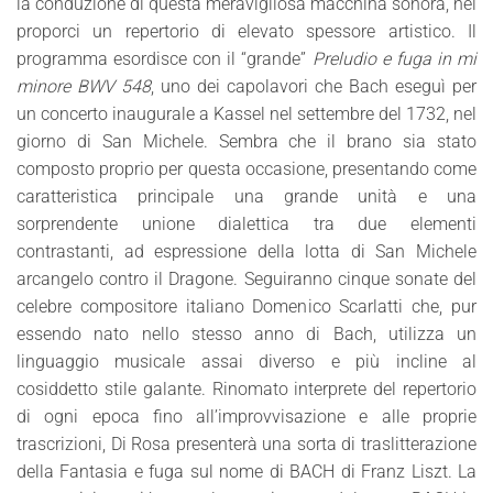
la conduzione di questa meravigliosa macchina sonora, nel
proporci un repertorio di elevato spessore artistico. Il
programma esordisce con il “grande”
Preludio e fuga in mi
minore BWV 548
, uno dei capolavori che Bach eseguì per
un concerto inaugurale a Kassel nel settembre del 1732, nel
giorno di San Michele. Sembra che il brano sia stato
composto proprio per questa occasione, presentando come
caratteristica principale una grande unità e una
sorprendente unione dialettica tra due elementi
contrastanti, ad espressione della lotta di San Michele
arcangelo contro il Dragone. Seguiranno cinque sonate del
celebre compositore italiano Domenico Scarlatti che, pur
essendo nato nello stesso anno di Bach, utilizza un
linguaggio musicale assai diverso e più incline al
cosiddetto stile galante. Rinomato interprete del repertorio
di ogni epoca fino all’improvvisazione e alle proprie
trascrizioni, Di Rosa presenterà una sorta di traslitterazione
della Fantasia e fuga sul nome di BACH di Franz Liszt. La