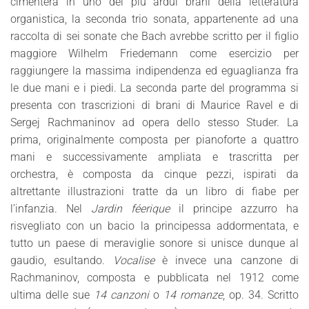
cimenterà in uno dei più ardui brani della letteratura
organistica, la seconda trio sonata, appartenente ad una
raccolta di sei sonate che Bach avrebbe scritto per il figlio
maggiore Wilhelm Friedemann come esercizio per
raggiungere la massima indipendenza ed eguaglianza fra
le due mani e i piedi. La seconda parte del programma si
presenta con trascrizioni di brani di Maurice Ravel e di
Sergej Rachmaninov ad opera dello stesso Studer. La
prima, originalmente composta per pianoforte a quattro
mani e successivamente ampliata e trascritta per
orchestra, è composta da cinque pezzi, ispirati da
altrettante illustrazioni tratte da un libro di fiabe per
l’infanzia. Nel
Jardin féerique
il principe azzurro ha
risvegliato con un bacio la principessa addormentata, e
tutto un paese di meraviglie sonore si unisce dunque al
gaudio, esultando.
Vocalise
è invece una canzone di
Rachmaninov, composta e pubblicata nel 1912 come
ultima delle sue
14 canzoni
o
14 romanze
, op. 34. Scritto