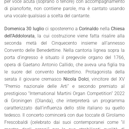
per voce acuta (soprano o tenore) con accompagnamento
di pianoforte, non contiene parole, ma è cantato usando
una vocale qualsiasi a scelta del cantante.
Domenica 30 luglio
ci sposteremo a
Corinaldo
nella
Chiesa
dell’Addolorata
, la cui costruzione viene fatta risalire alla
seconda metà del Cinquecento insieme all’annesso
Convento delle Benedettine. Nella cantoria lignea sopra la
porta d’ingresso è situato il pregevole organo del 1766,
opera di Gaetano Antonio Callido, che aveva una figlia tra
le suore del convento benedettino. Protagonista della
serata il giovane cremasco
Nicola Dolci
, vincitore del XV
“Premio nazionale delle Arti” e secondo premiato al
prestigioso “International Martini Organ Competition” 2022
di Groningen (Olanda), che interpreterà un programma
caratterizzato dall’influenza dello stile italiano su quello
tedesco. Il concerto comincerà con due toccate di Girolamo
Frescobaldi (celebrato dai suoi contemporanei come “il