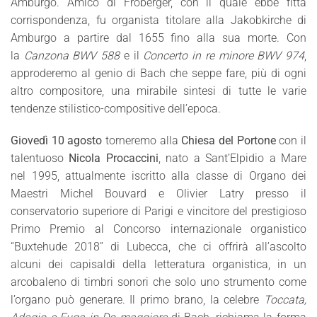
Amburgo. Amico di Froberger, con il quale ebbe fitta
corrispondenza, fu organista titolare alla Jakobkirche di
Amburgo a partire dal 1655 fino alla sua morte. Con
la
Canzona BWV 588
e il
Concerto in re minore BWV 974
,
approderemo al genio di Bach che seppe fare, più di ogni
altro compositore, una mirabile sintesi di tutte le varie
tendenze stilistico-compositive dell’epoca.
Giovedì 10 agosto
torneremo alla
Chiesa del Portone
con il
talentuoso
Nicola Procaccini
, nato a Sant’Elpidio a Mare
nel 1995, attualmente iscritto alla classe di Organo dei
Maestri Michel Bouvard e Olivier Latry presso il
conservatorio superiore di Parigi e vincitore del prestigioso
Primo Premio al Concorso internazionale organistico
“Buxtehude 2018” di Lubecca, che ci offrirà all’ascolto
alcuni dei capisaldi della letteratura organistica, in un
arcobaleno di timbri sonori che solo uno strumento come
l’organo può generare. Il primo brano, la celebre
Toccata,