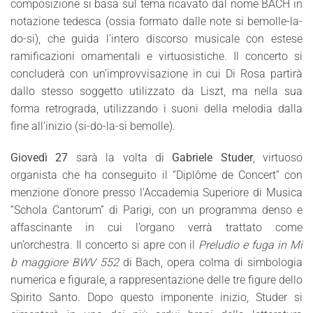
composizione si basa sul tema ricavato dal nome BACH in
notazione tedesca (ossia formato dalle note si bemolle-la-
do-si), che guida l’intero discorso musicale con estese
ramificazioni ornamentali e virtuosistiche. Il concerto si
concluderà con un’improvvisazione in cui Di Rosa partirà
dallo stesso soggetto utilizzato da Liszt, ma nella sua
forma retrograda, utilizzando i suoni della melodia dalla
fine all’inizio (si-do-la-si bemolle).
Giovedì 27
sarà la volta di
Gabriele Studer
, virtuoso
organista che ha conseguito il “Diplôme de Concert” con
menzione d’onore presso l’Accademia Superiore di Musica
“Schola Cantorum” di Parigi, con un programma denso e
affascinante in cui l’organo verrà trattato come
un’orchestra. Il concerto si apre con il
Preludio e fuga in Mi
b maggiore BWV 552
di Bach, opera colma di simbologia
numerica e figurale, a rappresentazione delle tre figure dello
Spirito Santo. Dopo questo imponente inizio, Studer si