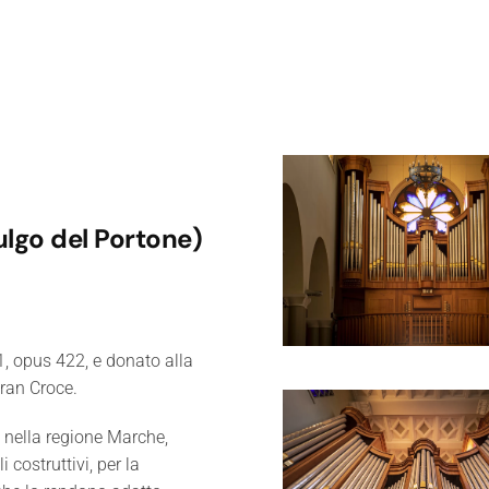
ulgo del Portone)
Ingrandisci
1, opus 422, e donato alla
Gran Croce.
i nella regione Marche,
 costruttivi, per la
Ingrandisci