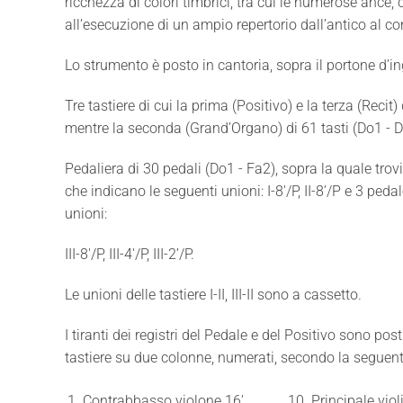
ricchezza di colori timbrici, tra cui le numerose ance,
all’esecuzione di un ampio repertorio dall’antico al 
Lo strumento è posto in cantoria, sopra il portone d’i
Tre tastiere di cui la prima (Positivo) e la terza (Recit)
mentre la seconda (Grand’Organo) di 61 tasti (Do1 - D
Pedaliera di 30 pedali (Do1 - Fa2), sopra la quale trov
che indicano le seguenti unioni: I-8'/P, II-8’/P e 3 pedal
unioni:
III-8'/P, III-4'/P, III-2’/P.
Le unioni delle tastiere I-II, III-II sono a cassetto.
I tiranti dei registri del Pedale e del Positivo sono posti
tastiere su due colonne, numerati, secondo la seguen
1. Contrabbasso violone 16'
10. Principale viol