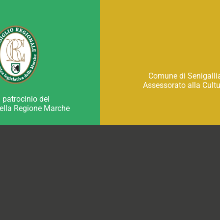
Comune di Senigalli
Assessorato alla Cult
l patrocinio del
della Regione Marche