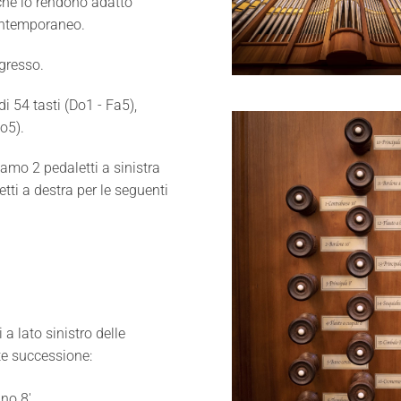
 che lo rendono adatto
contemporaneo.
ngresso.
 di 54 tasti (Do1 - Fa5),
o5).
iamo 2 pedaletti a sinistra
etti a destra per le seguenti
Ingrandisci
 a lato sinistro delle
te successione:
ino 8'