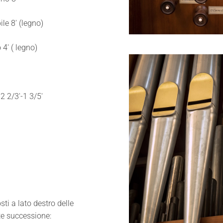
le 8' (legno)
 4' ( legno)
 2 2/3'-1 3/5'
Ingrandisci
sti a lato destro delle
te successione: